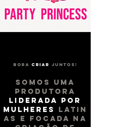
Bora
criar
juntos!
SOMOS UMA
PRODUTORA
LIDERADA POR
MULHERES
LATIN
AS E FOCADA NA