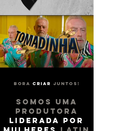
Bora
criar
juntos!
SOMOS UMA
PRODUTORA
LIDERADA POR
MULHERES
LATIN