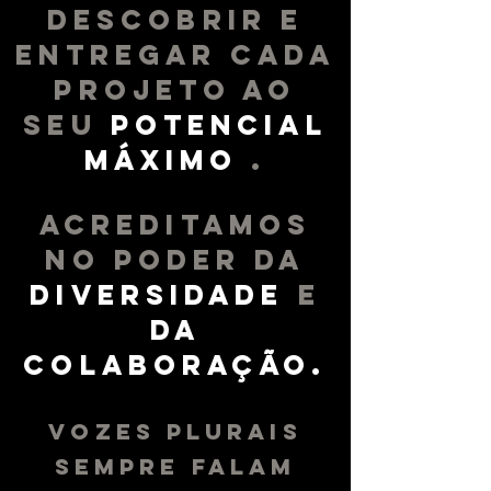
DESCOBRIR E
ENTREGAR CADA
PROJETO AO
SEU
POTENCIAL
MÁXIMO
.
ACREDITAMOS
NO PODER DA
DIVERSIDADE
E
DA
COLABORAÇÃO.
VOZES PLURAIS
SEMPRE FALAM